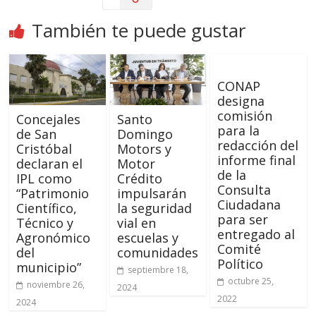
También te puede gustar
CONAP
designa
comisión
Concejales
Santo
para la
de San
Domingo
redacción del
Cristóbal
Motors y
informe final
declaran el
Motor
de la
IPL como
Crédito
Consulta
“Patrimonio
impulsarán
Ciudadana
Científico,
la seguridad
para ser
Técnico y
vial en
entregado al
Agronómico
escuelas y
Comité
del
comunidades
Político
municipio”
septiembre 18,
octubre 25,
noviembre 26,
2024
2022
2024