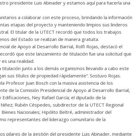
estro presidente Luis Abinader y estamos aquí para hacerla una
itarios a colaborar con este proceso, brindando la información
tintas etapas del proyecto y manteniendo limpios sus linderos
stral. El titular de la UTECT recordó que todos los trabajos
renos del Estado se realizan de manera gratuita.
cial de Apoyo al Desarrollo Barrial, Rolfi Rojas, destacó el
cordó que este lanzamiento de titulación fue una solicitud que
 es una realidad.
 a titulación junto a los demás organismos llevando a cabo este
gan sus títulos de propiedad rápidamente”. Sostuvo Rojas.
la Profesor Juan Bosch con la masiva asistencia de los
ente de la Comisión Presidencial de Apoyo al Desarrollo Barrial,
 Edificaciones, Ney Rafael García; el diputado de la
iel Niñez; Rubén Céspedes, subdirector de la UTECT Regional
 Bienes Nacionales; Hipólito Beltré, administrador del
omo representantes del liderazgo comunitario de la
 los pilares de la gestión del presidente Luis Abinader, mediante