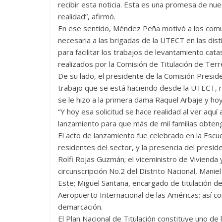
recibir esta noticia. Esta es una promesa de nu
realidad”, afirmó.
En ese sentido, Méndez Peña motivó a los comun
necesaria a las brigadas de la UTECT en las dis
para facilitar los trabajos de levantamiento cata
realizados por la Comisión de Titulación de Ter
De su lado, el presidente de la Comisión Presiden
trabajo que se está haciendo desde la UTECT, re
se le hizo a la primera dama Raquel Arbaje y hoy
“Y hoy esa solicitud se hace realidad al ver aquí
lanzamiento para que más de mil familias obten
El acto de lanzamiento fue celebrado en la Escue
residentes del sector, y la presencia del presid
Rolfi Rojas Guzmán; el viceministro de Vivienda y
circunscripción No.2 del Distrito Nacional, Man
Este; Miguel Santana, encargado de titulación de
Aeropuerto Internacional de las Américas; así c
demarcación.
El Plan Nacional de Titulación constituye uno de