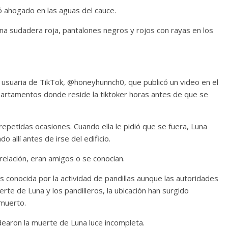
ó ahogado en las aguas del cauce.
na sudadera roja, pantalones negros y rojos con rayas en los
na usuaria de TikTok, @honeyhunnch0, que publicó un video en el
 apartamentos donde reside la tiktoker horas antes de que se
repetidas ocasiones. Cuando ella le pidió que se fuera, Luna
 allí antes de irse del edificio.
a relación, eran amigos o se conocían.
s conocida por la actividad de pandillas aunque las autoridades
te de Luna y los pandilleros, la ubicación han surgido
 muerto.
odearon la muerte de Luna luce incompleta.