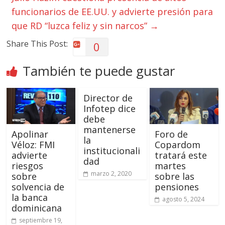
funcionarios de EE.UU. y advierte presión para
que RD “luzca feliz y sin narcos”
→
Share This Post:
0
También te puede gustar
Director de
Infotep dice
debe
mantenerse
Apolinar
Foro de
la
Véloz: FMI
Copardom
institucionali
advierte
tratará este
dad
riesgos
martes
marzo 2, 2020
sobre
sobre las
solvencia de
pensiones
la banca
agosto 5, 2024
dominicana
septiembre 19,