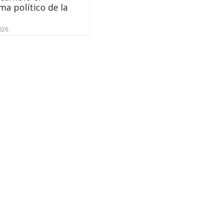
a político de la
a
2026