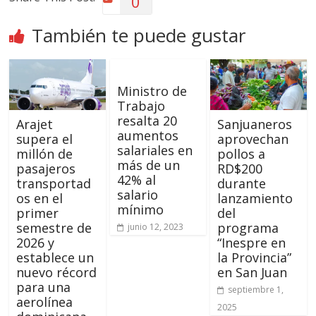
0
También te puede gustar
Ministro de
Trabajo
resalta 20
Arajet
Sanjuaneros
aumentos
supera el
aprovechan
salariales en
millón de
pollos a
más de un
pasajeros
RD$200
42% al
transportad
durante
salario
os en el
lanzamiento
mínimo
primer
del
semestre de
programa
junio 12, 2023
2026 y
“Inespre en
establece un
la Provincia”
nuevo récord
en San Juan
para una
septiembre 1,
aerolínea
2025