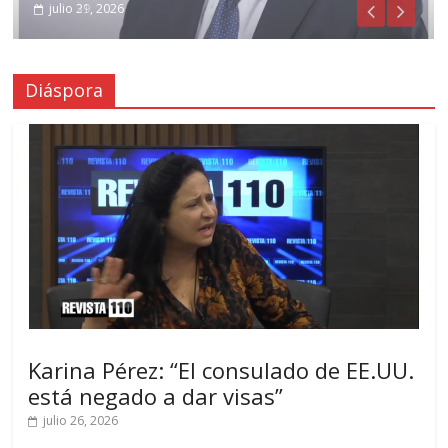
julio 31, 2026
julio 29, 2026
Diáspora
Karina Pérez: “El consulado de EE.UU.
está negado a dar visas”
julio 26, 2026