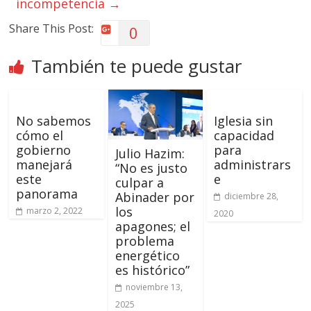
incompetencia
→
Share This Post:
0
También te puede gustar
No sabemos
Iglesia sin
cómo el
capacidad
gobierno
para
Julio Hazim:
manejará
administrars
“No es justo
este
e
culpar a
panorama
Abinader por
diciembre 28,
los
marzo 2, 2022
2020
apagones; el
problema
energético
es histórico”
noviembre 13,
2025