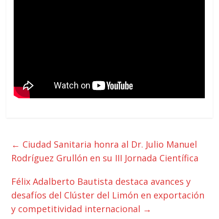
←
Ciudad Sanitaria honra al Dr. Julio Manuel
Rodríguez Grullón en su III Jornada Científica
Félix Adalberto Bautista destaca avances y
desafíos del Clúster del Limón en exportación
y competitividad internacional
→