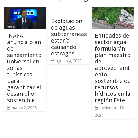
Explotación
de aguas
subterráneas
INAPA
Entidades del
estaría
anuncia plan
sector agua
causando
de
formularán
estragos
saneamiento
plan maestro
universal en
de
agosto 4, 2023
zonas
aprovechami
turísticas
ento
para
sostenible de
garantizar el
recursos
desarrollo
hídricos en la
sostenible
región Este
marzo 2, 2026
noviembre 18,
2024