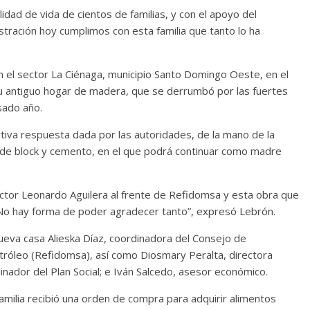
idad de vida de cientos de familias, y con el apoyo del
tración hoy cumplimos con esta familia que tanto lo ha
n el sector La Ciénaga, municipio Santo Domingo Oeste, en el
 su antiguo hogar de madera, que se derrumbó por las fuertes
asado año.
itiva respuesta dada por las autoridades, de la mano de la
 de block y cemento, en el que podrá continuar como madre
octor Leonardo Aguilera al frente de Refidomsa y esta obra que
 No hay forma de poder agradecer tanto”, expresó Lebrón.
nueva casa Alieska Díaz, coordinadora del Consejo de
tróleo (Refidomsa), así como Diosmary Peralta, directora
dinador del Plan Social; e Iván Salcedo, asesor económico.
milia recibió una orden de compra para adquirir alimentos