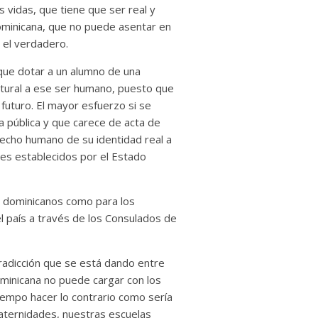
s vidas, que tiene que ser real y
dominicana, que no puede asentar en
 el verdadero.
que dotar a un alumno de una
uctural a ese ser humano, puesto que
futuro. El mayor esfuerzo si se
a pública y que carece de acta de
recho humano de su identidad real a
les establecidos por el Estado
n dominicanos como para los
l país a través de los Consulados de
radicción que se está dando entre
ominicana no puede cargar con los
tiempo hacer lo contrario como sería
aternidades, nuestras escuelas