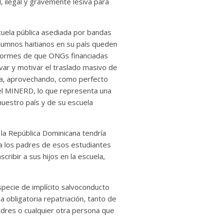
l, ilegal y gravemente lesiva para
scuela pública asediada por bandas
lumnos haitianos en su país queden
informes de que ONGs financiadas
var y motivar el traslado masivo de
ana, aprovechando, como perfecto
 del MINERD, lo que representa una
nuestro país y de su escuela
a la República Dominicana tendría
a los padres de esos estudiantes
cribir a sus hijos en la escuela,
specie de implícito salvoconducto
a obligatoria repatriación, tanto de
padres o cualquier otra persona que