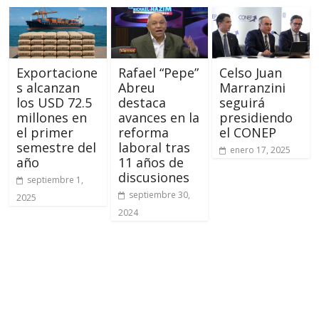
Exportacione
Rafael “Pepe”
Celso Juan
s alcanzan
Abreu
Marranzini
los USD 72.5
destaca
seguirá
millones en
avances en la
presidiendo
el primer
reforma
el CONEP
semestre del
laboral tras
enero 17, 2025
año
11 años de
discusiones
septiembre 1,
septiembre 30,
2025
2024