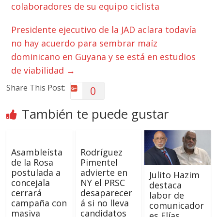
colaboradores de su equipo ciclista
Presidente ejecutivo de la JAD aclara todavía
no hay acuerdo para sembrar maíz
dominicano en Guyana y se está en estudios
de viabilidad
→
Share This Post:
0
También te puede gustar
Asambleísta
Rodríguez
de la Rosa
Pimentel
postulada a
advierte en
Julito Hazim
concejala
NY el PRSC
destaca
cerrará
desaparecer
labor de
campaña con
á si no lleva
comunicador
masiva
candidatos
es Elías