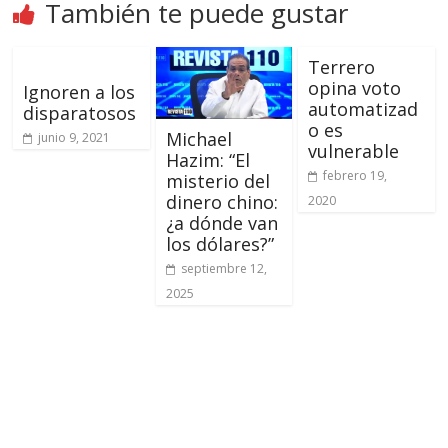
También te puede gustar
Terrero
opina voto
Ignoren a los
automatizad
disparatosos
o es
Michael
junio 9, 2021
vulnerable
Hazim: “El
febrero 19,
misterio del
dinero chino:
2020
¿a dónde van
los dólares?”
septiembre 12,
2025