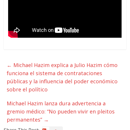
←
Michael Hazim explica a Julio Hazim cómo
funciona el sistema de contrataciones
públicas y la influencia del poder económico
sobre el político
Michael Hazim lanza dura advertencia a
gremio médico: “No pueden vivir en pleitos
permanentes”
→