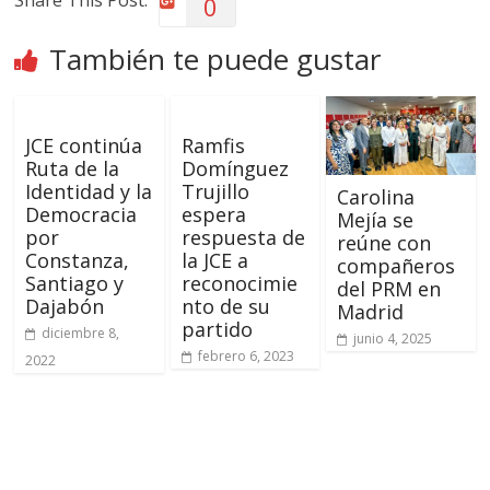
Share This Post:
0
También te puede gustar
JCE continúa
Ramfis
Ruta de la
Domínguez
Identidad y la
Trujillo
Carolina
Democracia
espera
Mejía se
por
respuesta de
reúne con
Constanza,
la JCE a
compañeros
Santiago y
reconocimie
del PRM en
Dajabón
nto de su
Madrid
partido
diciembre 8,
junio 4, 2025
febrero 6, 2023
2022