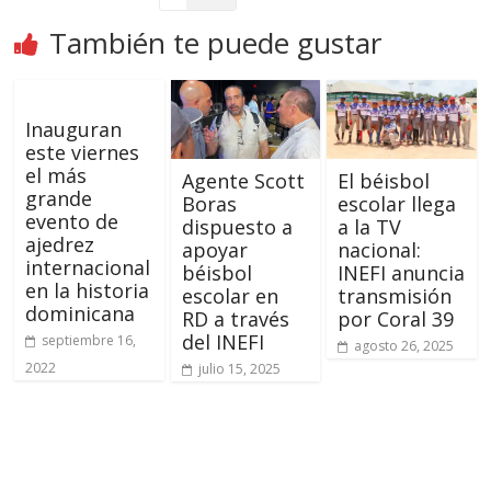
También te puede gustar
Inauguran
este viernes
el más
Agente Scott
El béisbol
grande
Boras
escolar llega
evento de
dispuesto a
a la TV
ajedrez
apoyar
nacional:
internacional
béisbol
INEFI anuncia
en la historia
escolar en
transmisión
dominicana
RD a través
por Coral 39
del INEFI
septiembre 16,
agosto 26, 2025
2022
julio 15, 2025