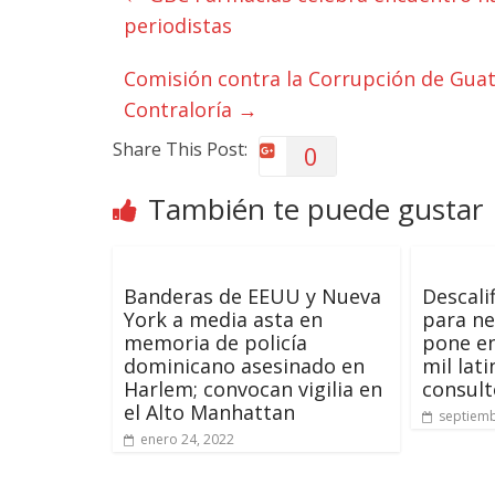
periodistas
Comisión contra la Corrupción de Guat
Contraloría
→
Share This Post:
0
También te puede gustar
Banderas de EEUU y Nueva
Descalif
York a media asta en
para ne
memoria de policía
pone en
dominicano asesinado en
mil lat
Harlem; convocan vigilia en
consult
el Alto Manhattan
septiemb
enero 24, 2022