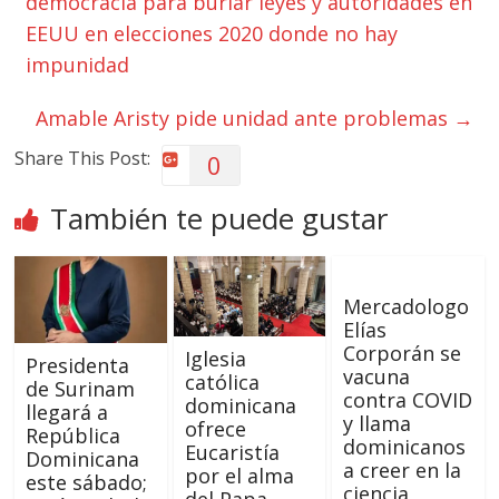
democracia para burlar leyes y autoridades en
EEUU en elecciones 2020 donde no hay
impunidad
Amable Aristy pide unidad ante problemas
→
Share This Post:
0
También te puede gustar
Mercadologo
Elías
Corporán se
Iglesia
Presidenta
vacuna
católica
de Surinam
contra COVID
dominicana
llegará a
y llama
ofrece
República
dominicanos
Eucaristía
Dominicana
a creer en la
por el alma
este sábado;
ciencia
del Papa