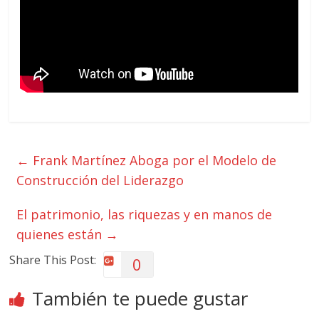
←
Frank Martínez Aboga por el Modelo de
Construcción del Liderazgo
El patrimonio, las riquezas y en manos de
quienes están
→
Share This Post:
0
También te puede gustar