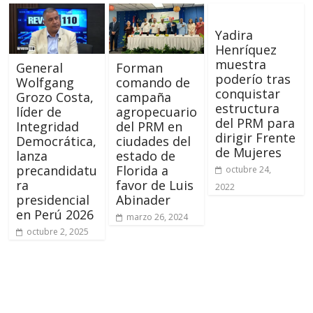
Yadira
Henríquez
muestra
General
Forman
poderío tras
Wolfgang
comando de
conquistar
Grozo Costa,
campaña
estructura
líder de
agropecuario
del PRM para
Integridad
del PRM en
dirigir Frente
Democrática,
ciudades del
de Mujeres
lanza
estado de
precandidatu
Florida a
octubre 24,
ra
favor de Luis
2022
presidencial
Abinader
en Perú 2026
marzo 26, 2024
octubre 2, 2025