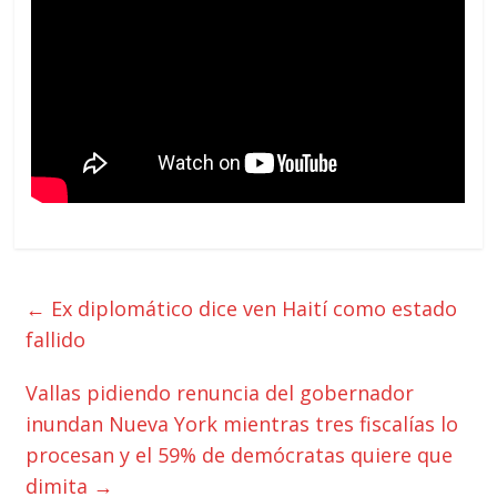
←
Ex diplomático dice ven Haití como estado
fallido
Vallas pidiendo renuncia del gobernador
inundan Nueva York mientras tres fiscalías lo
procesan y el 59% de demócratas quiere que
dimita
→