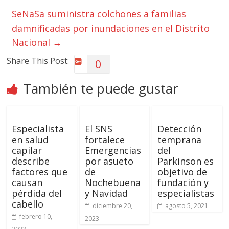
SeNaSa suministra colchones a familias
damnificadas por inundaciones en el Distrito
Nacional
→
Share This Post:
0
También te puede gustar
Especialista
El SNS
Detección
en salud
fortalece
temprana
capilar
Emergencias
del
describe
por asueto
Parkinson es
factores que
de
objetivo de
causan
Nochebuena
fundación y
pérdida del
y Navidad
especialistas
cabello
diciembre 20,
agosto 5, 2021
febrero 10,
2023