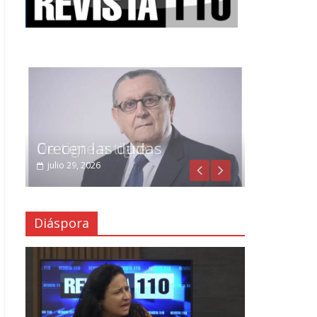
Crecen las dudas
julio 29, 2026
Diáspora