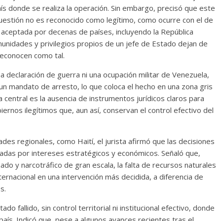
aís donde se realiza la operación. Sin embargo, precisó que este
cuestión no es reconocido como legítimo, como ocurre con el de
 aceptada por decenas de países, incluyendo la República
munidades y privilegios propios de un jefe de Estado dejan de
reconocen como tal.
a declaración de guerra ni una ocupación militar de Venezuela,
 un mandato de arresto, lo que coloca el hecho en una zona gris
ma central es la ausencia de instrumentos jurídicos claros para
ernos ilegítimos que, aun así, conservan el control efectivo del
des regionales, como Haití, el jurista afirmó que las decisiones
nadas por intereses estratégicos y económicos. Señaló que,
do y narcotráfico de gran escala, la falta de recursos naturales
ternacional en una intervención más decidida, a diferencia de
s.
do fallido, sin control territorial ni institucional efectivo, donde
ís. Indicó que, pese a algunos avances recientes tras el