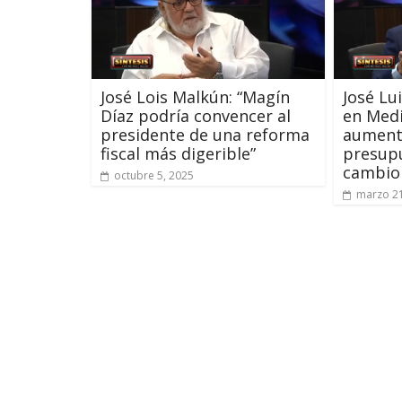
José Lois Malkún: “Magín
José Lu
Díaz podría convencer al
en Medi
presidente de una reforma
aumenta
fiscal más digerible”
presupu
cambio
octubre 5, 2025
marzo 21