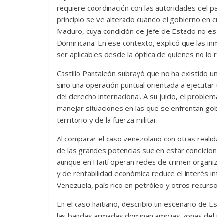
requiere coordinación con las autoridades del p
principio se ve alterado cuando el gobierno en 
Maduro, cuya condición de jefe de Estado no es
Dominicana. En ese contexto, explicó que las in
ser aplicables desde la óptica de quienes no lo 
Castillo Pantaleón subrayó que no ha existido un
sino una operación puntual orientada a ejecutar
del derecho internacional. A su juicio, el proble
manejar situaciones en las que se enfrentan gobi
territorio y de la fuerza militar.
Al comparar el caso venezolano con otras realida
de las grandes potencias suelen estar condicio
aunque en Haití operan redes de crimen organiza
y de rentabilidad económica reduce el interés in
Venezuela, país rico en petróleo y otros recurso
En el caso haitiano, describió un escenario de Esta
las bandas armadas dominan amplias zonas del pa