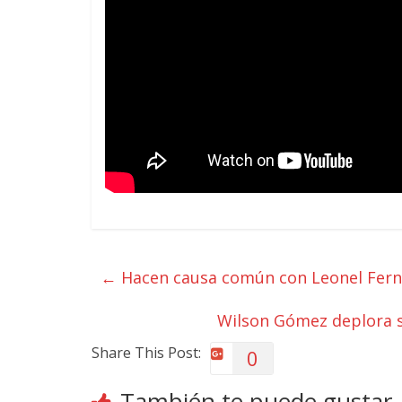
←
Hacen causa común con Leonel Fer
Wilson Gómez deplora se
Share This Post:
0
También te puede gustar