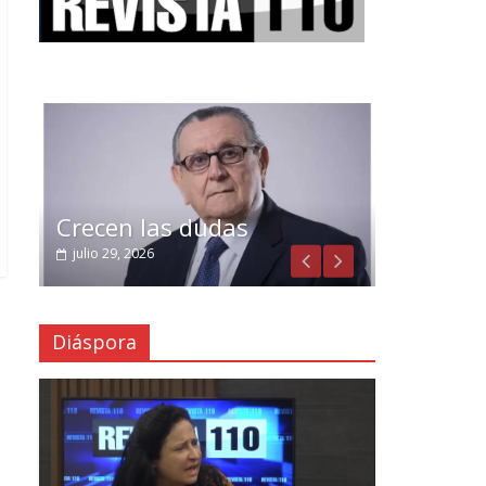
Crecen las dudas
julio 29, 2026
Diáspora