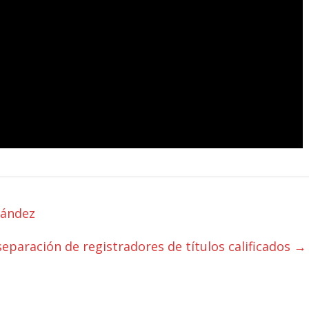
nández
paración de registradores de títulos calificados
→