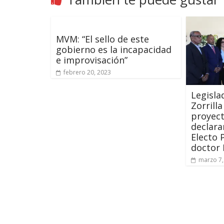
MVM: “El sello de este
gobierno es la incapacidad
e improvisación”
febrero 20, 2023
Legisla
Zorrill
proyect
declara
Electo 
doctor
marzo 7,