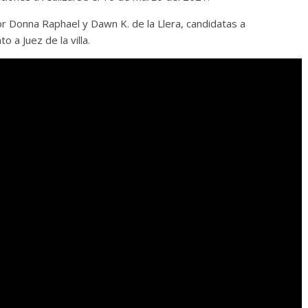
or Donna Raphael y Dawn K. de la Llera, candidatas a
o a Juez de la villa.