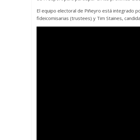
El equipo electoral de Piñeyro está integrado p
fideicomisarias (trustees) y Tim Staines, candidat