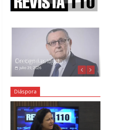
Crecen las dudas
julio 29, 2026
Diáspora