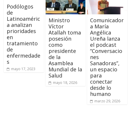
Podólogos
de
Latinoaméric
Ministro
Comunicador
a analizan
Víctor
a María
prioridades
Atallah toma
Angélica
en
posesión
Ureña lanza
tratamiento
como
el podcast
de
presidente
“Conversacio
enfermedade
de la
nes
s
Asamblea
Sanadoras”,
Mundial de la
un espacio
mayo 17, 2023
Salud
para
conectar
mayo 18, 2026
desde lo
humano
marzo 29, 2026