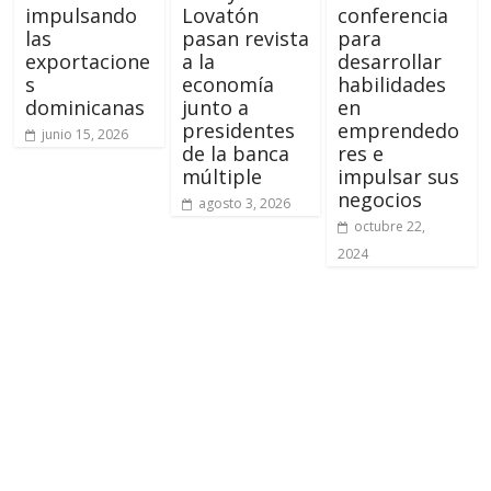
impulsando
Lovatón
conferencia
las
pasan revista
para
exportacione
a la
desarrollar
s
economía
habilidades
dominicanas
junto a
en
presidentes
emprendedo
junio 15, 2026
de la banca
res e
múltiple
impulsar sus
negocios
agosto 3, 2026
octubre 22,
2024