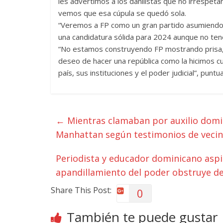
les advertimos a los danilistas que no irrespet
vemos que esa cúpula se quedó sola.
“Veremos a FP como un gran partido asumiendo l
una candidatura sólida para 2024 aunque no tene
“No estamos construyendo FP mostrando prisa,
deseo de hacer una república como la hicimos 
país, sus instituciones y el poder judicial”, pun
←
Mientras clamaban por auxilio domi
Manhattan según testimonios de veci
Periodista y educador dominicano aspir
apandillamiento del poder obstruye d
Share This Post:
0
También te puede gustar