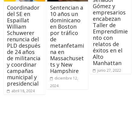
Gómez y
Coordinador
Sentencian a
empresarios
del SE en
10 años un
encabezan
Espaillat
dominicano
Taller de
William
en Boston
Emprendimie
Schuwerer
por tráfico
nto con
renuncia del
de
relatos de
PLD después
metanfetami
éxitos en el
de 24 años
na en
Alto
de militancia
Massachuset
Manhattan
y coordinar
ts y New
campañas
Hampshire
junio 27, 2022
municipal y
diciembre 12,
presidencial
2024
abril 18, 2024